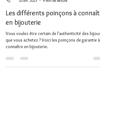
Laure Morin
10 avr. 2023
4 min de lecture
Les différents poinçons à connaître
en bijouterie
Vous voulez être certain de l'authenticité des bijoux
que vous achetez ? Voici les poinçons de garantie à
connaître en bijouterie.
Moyens de payements
100% sécurisés