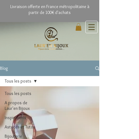
Livrai
son offerte en France métropolitaine à
partir de 100€ d'achats
Blog
Tous les posts
Tous les posts
A propos de
Laur'en Bijoux
Inspirations
Astuces et Tutos
Bijouterie