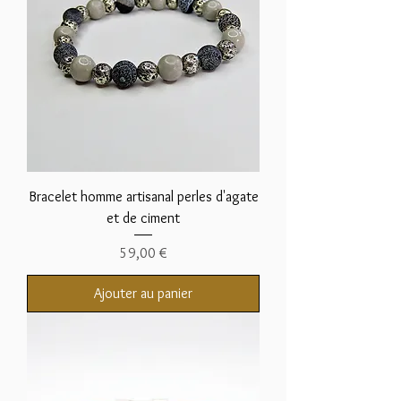
Bracelet homme artisanal perles d'agate
et de ciment
Prix
59,00 €
Ajouter au panier