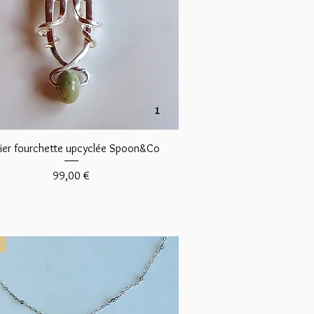
Aperçu rapide
lier fourchette upcyclée Spoon&Co
Prix
99,00 €