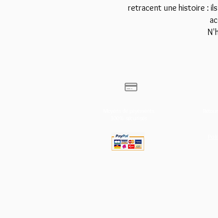
retracent une histoire : il
ac
N'
Moyens de payements
Retour
100% sécurisés
Poli