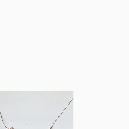
iers artisanaux
lliers femmes tendance
 unique
collier fantaisie
réateur