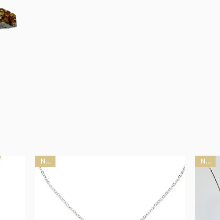
coll
co
création
réalisé à la main
femme original
colliers de c
NEW
NEW