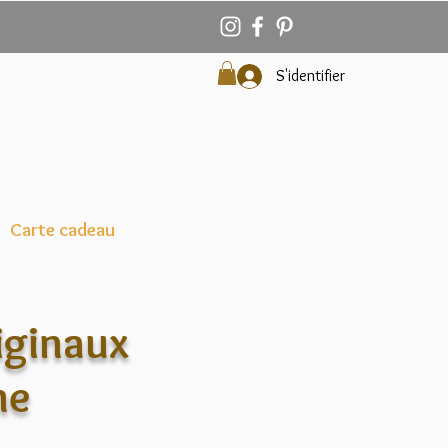
S'identifier
Carte cadeau
riginaux
me