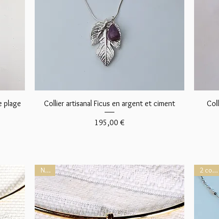
Aperçu rapide
e plage
Collier artisanal Ficus en argent et ciment
Col
Prix
195,00 €
NEW
2 coloris