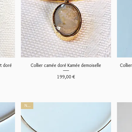
Aperçu rapide
t doré
Collier camée doré Kamée demoiselle
Collie
Prix
199,00 €
NEW