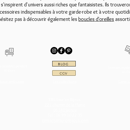
s s'inspirent d'univers aussi riches que fantaisistes. Ils trouvero
cessoires indispensables à votre garde-robe et à votre quotidi
hésitez pas à découvrir également les
boucles d'oreilles
assorti
BLOG
s possibles pendant
Livraison rapide
30 jours
en Fr
CGV
tique anti-casse
Les collections
Carte 
EIRL Laur'en Bijoux
221 chemin de la Plaine
06140 Vence
Tel : 06 99 10 22 35
contact@laurenbijoux.com