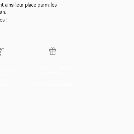
nt ainsi leur place parmi les
en.
es !
Frais de livraison offerts
 en 2 à 8 jours
dès 100€ d'achat
ance
cadeau
Programme de Fidélité