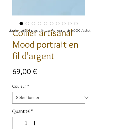
Collier artisanal
Livraison en 2 à 8 jours, offerte en France à partir de 100€ d'achat
Mood portrait en
fil d'argent
Prix
69,00 €
Couleur
*
Quantité
*