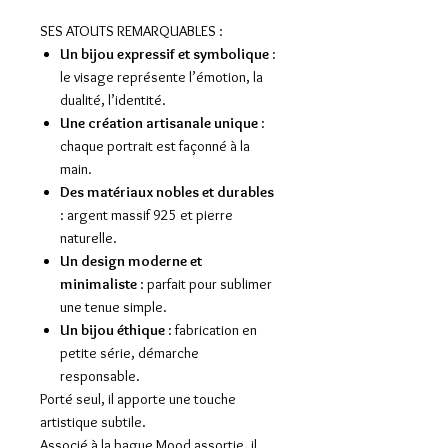
SES ATOUTS REMARQUABLES :
Un bijou expressif et symbolique
:
le visage représente l’émotion, la
dualité, l’identité.
Une création artisanale unique
:
chaque portrait est façonné à la
main.
Des matériaux nobles et durables
: argent massif 925 et pierre
naturelle.
Un design moderne et
minimaliste
: parfait pour sublimer
une tenue simple.
Un bijou éthique
: fabrication en
petite série, démarche
responsable.
Porté seul, il apporte une touche
artistique subtile.
Associé à la
bague Mood
assortie, il