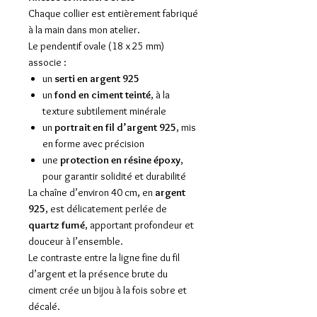
Chaque collier est entièrement fabriqué
à la main dans mon atelier.
Le pendentif ovale (18 x 25 mm)
associe :
un
serti en argent 925
un
fond en ciment teinté
, à la
texture subtilement minérale
un
portrait en fil d’argent 925
, mis
en forme avec précision
une
protection en résine époxy
,
pour garantir solidité et durabilité
La chaîne d’environ 40 cm, en
argent
925
, est délicatement perlée de
quartz fumé
, apportant profondeur et
douceur à l’ensemble.
Le contraste entre la ligne fine du fil
d’argent et la présence brute du
ciment crée un bijou à la fois sobre et
décalé.