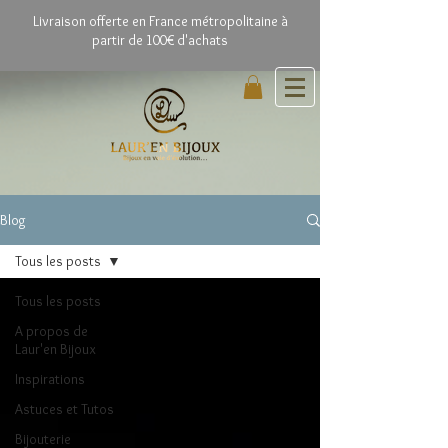
Livrai
son offerte en France métropolitaine à
partir de 100€ d'achats
Blog
Tous les posts
Tous les posts
A propos de
Laur'en Bijoux
Inspirations
Astuces et Tutos
Bijouterie