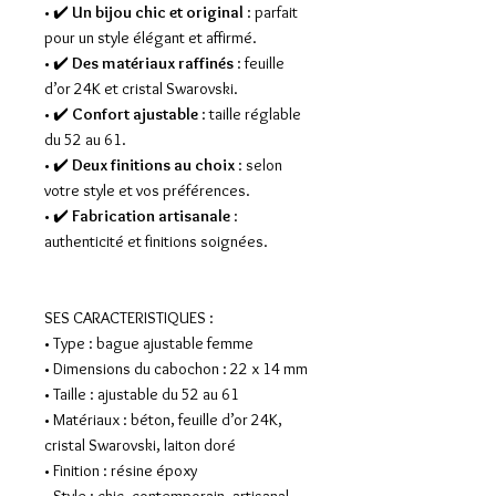
• ✔️
Un bijou chic et original
: parfait
pour un style élégant et affirmé.
• ✔️
Des matériaux raffinés
: feuille
d’or 24K et cristal Swarovski.
• ✔️
Confort ajustable
: taille réglable
du 52 au 61.
• ✔️
Deux finitions au choix
: selon
votre style et vos préférences.
• ✔️
Fabrication artisanale
:
authenticité et finitions soignées.
SES CARACTERISTIQUES :
• Type : bague ajustable femme
• Dimensions du cabochon : 22 x 14 mm
• Taille : ajustable du 52 au 61
• Matériaux : béton, feuille d’or 24K,
cristal Swarovski, laiton doré
• Finition : résine époxy