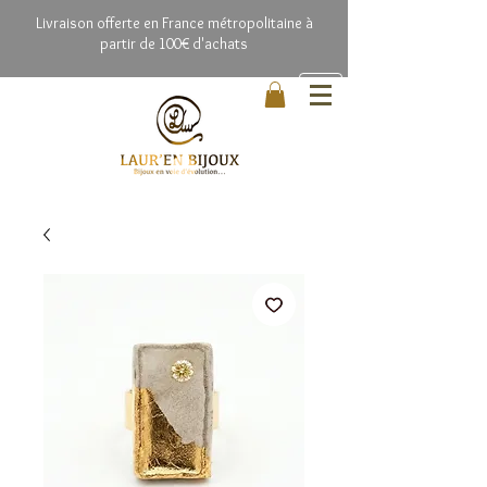
Livrai
son offerte en France métropolitaine à
partir de 100€ d'achats