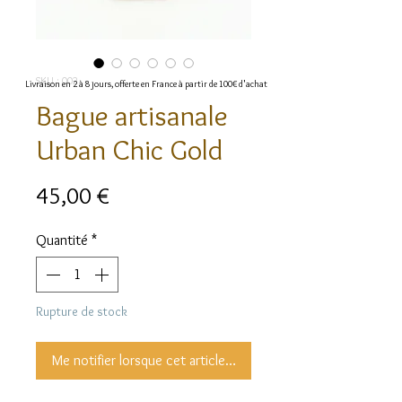
SKU : 002
Livraison en 2 à 8 jours, offerte en France à partir de 100€ d'achat
Bague artisanale
Urban Chic Gold
Prix
45,00 €
Quantité
*
Rupture de stock
Me notifier lorsque cet article est disponible