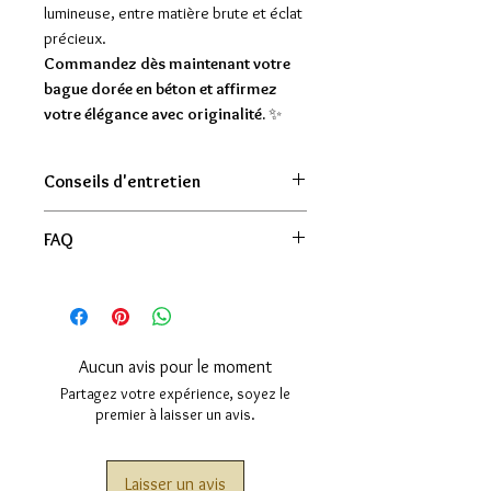
lumineuse, entre matière brute et éclat
précieux.
Commandez dès maintenant votre
bague dorée en béton et affirmez
votre élégance avec originalité.
✨
Conseils d'entretien
Bien que le bijoux supporte de
FAQ
passer sous l'eau brièvement, il est
déconseillé de se laver les mains ou
La bague est-elle ajustable ?
de se baigner avec.
Oui, elle s’adapte facilement aux
tailles du 52 au 61.
Chaque bague est-elle identique ?
Aucun avis pour le moment
Non, chaque pièce étant faite à la
Partagez votre expérience, soyez le
main, de légères variations rendent
premier à laisser un avis.
chaque création unique.
La bague est-elle résistante ?
Laisser un avis