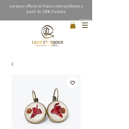
Livrai
son offerte en France métropolitaine à
partir de 100€ d'achats