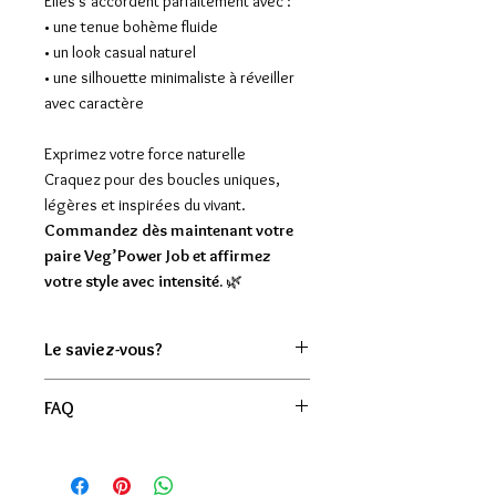
Elles s’accordent parfaitement avec :
• une tenue bohème fluide
• un look casual naturel
• une silhouette minimaliste à réveiller
avec caractère
Exprimez votre force naturelle
Craquez pour des boucles uniques,
légères et inspirées du vivant.
Commandez dès maintenant votre
paire Veg’Power Job et affirmez
votre style avec intensité.
🌿
Le saviez-vous?
La graine de Shiva est contenue
FAQ
dans un fruit bleu originaire d'Asie et
d'Australie. Une légende hindouiste
Ces boucles sont-elles vraiment
raconte qu'au cours de l'une de ses
légères ?