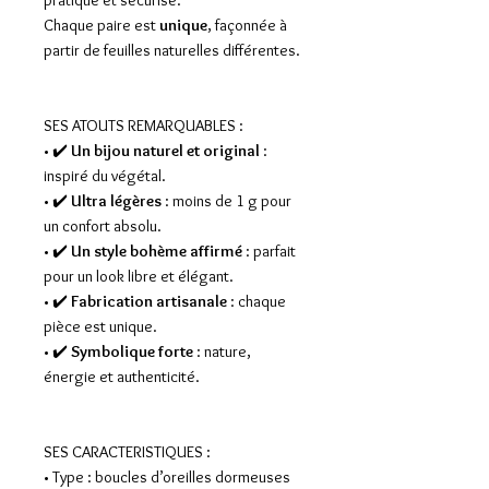
pratique et sécurisé.
Chaque paire est
unique
, façonnée à
partir de feuilles naturelles différentes.
SES ATOUTS REMARQUABLES :
• ✔️
Un bijou naturel et original
:
inspiré du végétal.
• ✔️
Ultra légères
: moins de 1 g pour
un confort absolu.
• ✔️
Un style bohème affirmé
: parfait
pour un look libre et élégant.
• ✔️
Fabrication artisanale
: chaque
pièce est unique.
• ✔️
Symbolique forte
: nature,
énergie et authenticité.
SES CARACTERISTIQUES :
• Type : boucles d’oreilles dormeuses