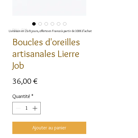
SKU : 018
Livraison en 2 à 8 jours, offerte en France à partir de 100€ d'achat
Boucles d'oreilles
artisanales Lierre
Job
Prix
36,00 €
Quantité
*
Ajouter au panier