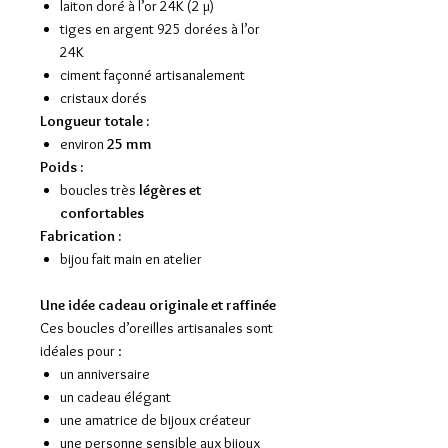
laiton doré à l’or 24K (2 µ)
tiges en argent 925 dorées à l’or
24K
ciment façonné artisanalement
cristaux dorés
Longueur totale :
environ
25 mm
Poids :
boucles très
légères et
confortables
Fabrication :
bijou fait main en atelier
Une idée cadeau originale et raffinée
Ces boucles d’oreilles artisanales sont
idéales pour :
un anniversaire
un cadeau élégant
une amatrice de bijoux créateur
une personne sensible aux bijoux