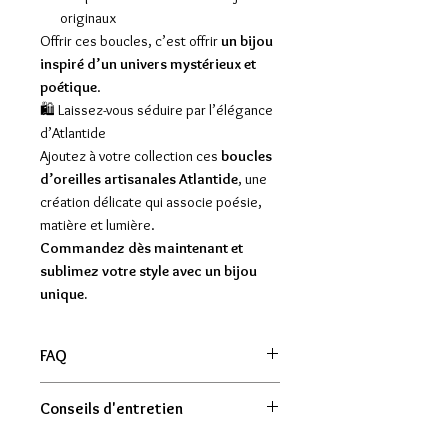
originaux
Offrir ces boucles, c’est offrir
un bijou
inspiré d’un univers mystérieux et
poétique
.
🛍️ Laissez-vous séduire par l’élégance
d’Atlantide
Ajoutez à votre collection ces
boucles
d’oreilles artisanales Atlantide
, une
création délicate qui associe poésie,
matière et lumière.
Commandez dès maintenant et
sublimez votre style avec un bijou
unique.
FAQ
Ces boucles d’oreilles sont-elles
Conseils d'entretien
vraiment fabriquées à la main ?
Oui. Chaque paire est
entièrement
Il est préférable de les retirer pour la