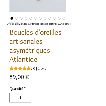
SKU : 097
Livraison en 2 à 8 jours, offerte en France à partir de 100€ d'achat
Boucles d'oreilles
artisanales
asymétriques
Atlantide
La note est de 5.0 sur cinq étoiles selon 1 avis
5.0 | 1 avis
Prix
89,00 €
Quantité
*