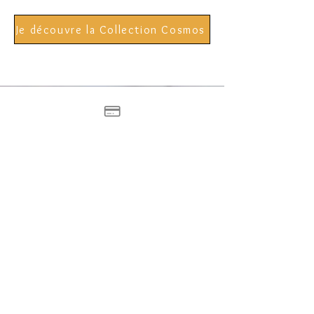
Je découvre la Collection Cosmos
Moyens de payements
100% sécurisés
Retours possibles pendant
30 jours
Politique anti-casse