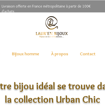
Livrai
son offerte en France métropolitaine à partir de 100€
d'achats
e
Bijoux homme
À propos
Contact
tre bijou idéal se trouve d
la collection Urban Chic