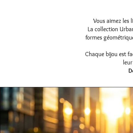
Vous aimez les l
La collection Urba
formes géométriques
Chaque bijou est faç
leur
De