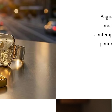
Bague
brac
contempo
pour 