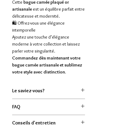
Cette
bague camée plaqué or
artisanale
est un équilibre parfait entre
délicatesse et modernité.
🛍️ Offrez-vous une élégance
intemporelle
Ajoutez une touche d’élégance
moderne à votre collection et laissez
parler votre singularité.
Commandez dès maintenant votre
bague camée artisanale et sublimez
votre style avec distinction.
Le saviez-vous?
Le Camée, issu d'un savoir-faire vieux
FAQ
de 4000 ans, utilisé pour les sceaux
en Mésopotamie, naît d'une
Cette bague est-elle vraiment faite
Conseils d'entretien
technique de gravure très fine et
main ?
précise en bas relief appliquée sur un
Oui. Chaque camée en ciment est
Eviter les chocs et le contact avec