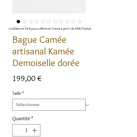
SKU : 129
Livraison en 2 à 8 jours, offerte en France à partir de 100€ d'achat
Bague Camée
artisanal Kamée
Demoiselle dorée
Prix
199,00 €
Taille
*
Quantité
*