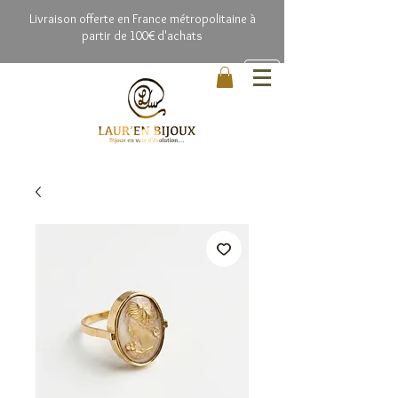
Livrai
son offerte en France métropolitaine à
partir de 100€ d'achats