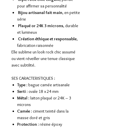
pour affirmer sa personnalité
Bijou artisanal fait main
, en petite
série
Plaqué or 24K 3 microns
, durable
et lumineux
Création éthique et responsable
,
fabrication raisonnée
Elle sublime un look rock chic assumé
ou vient réveiller une tenue classique
avec subtilité.
SES CARACTERISTIQUES :
Type
: bague camée artisanale
Serti
: ovale 18 x 24 mm
Métal
: laiton plaqué or 24K – 3
microns
Camée
: ciment teinté dans la
masse doré et gris
Protection
: résine époxy