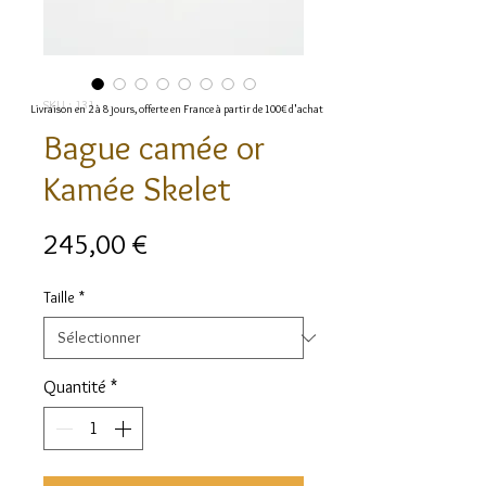
SKU : 131
Livraison en 2 à 8 jours, offerte en France à partir de 100€ d'achat
Bague camée or
Kamée Skelet
Prix
245,00 €
Taille
*
Quantité
*