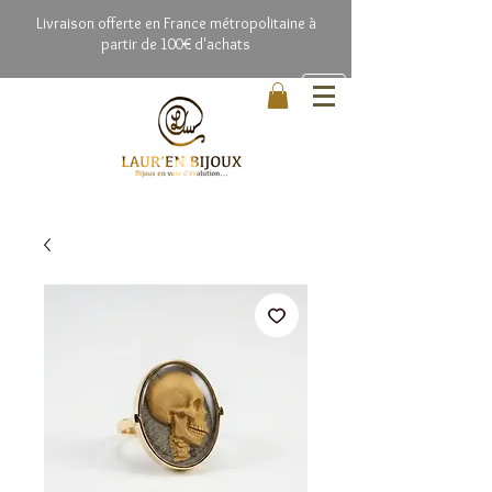
Livrai
son offerte en France métropolitaine à
partir de 100€ d'achats