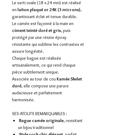
Le serti ovale (18 x 24 mm) est réalisé
en
laiton plaqué or 24K (3 microns)
,
garantissant éclat et tenue durable.
Le camée est façonné à la main en
ciment teinté doré et gris
, puis
protégé par une résine époxy
résistante qui sublime les contrastes et
assure longévité.
Chaque bague est réalisée
artisanalement, ce qui rend chaque
pièce subtilement unique.
Associée au tour de cou
Kamée Skelet
doré
, elle compose une parure
audacieuse et parfaitement
harmonisée.
SES ATOUTS REMARQUABLES :
Bague camée originale
, revisitant
un bijou traditionnel
Style rock chic élégant
, parfait