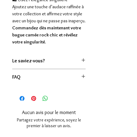
Ajoutez une touche d’audace raffinée à
votre collection et affirmez votre style
avec un bijou qui ne passe pas inaperçu.
Commandez dès maintenant votre
bague camée rock chic et révélez
votre singularité.
Le saviez-vous?
Le Camée, issu d'un savoir-faire vieux
FAQ
de 4000 ans, utilisé pour les sceaux
en Mésopotamie, naît d'une
Cette bague est-elle vraiment faite
technique de gravure très fine et
main ?
précise en bas relief appliquée sur un
Oui de A à Z. Chaque camée en
coquillage ou une pierre fine, de
ciment est façonné artisanalement,
Aucun avis pour le moment
manière à ce que les portraits
ainsi que chaque monture de bague,
Partagez votre expérience, soyez le
sculptés se détachent par contraste
ce qui rend chaque pièce unique.
premier à laisser un avis.
de l'arrière plan plus clair ou plus
Le plaqué or 24K est-il durable ?