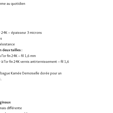
omme au quotidien
42cm de périmèt
Pour choisir la taill
à l’aide d’un mètre 
dimensions proposé
Peut-on porter ce coll
r 24K – épaisseur 3 microns
Oui. Ce ras de cou a
is
aussi bien au quotid
résistance
élégant et moderne 
 deux tailles :
classique comme de 
 à l’or fin 24K – fil 1,6 mm
sophistiquée.
 l’or fin 24K vernis anti-ternissement – fil 1,6
Chaque camée est-il 
Non, et c’est ce qui
 la bague Kamée Demoiselle dorée pour un
est coulé et teinté à
.
peuvent apparaître, 
Est-ce un bijou éthiq
Oui. Ce collier est f
iginaux
artisanale, avec une
ais différente
la durabilité et la qu