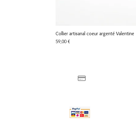
Collier artisanal coeur argenté Valentine
Prix
59,00 €
Moyens de payements
Retour
100% sécurisés
Poli