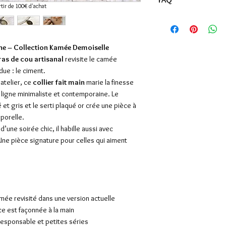
utilisé pour les sce
rtir de 100€ d'achat
technique de gravure 
Le ras de cou en cimen
appliquée sur un coqu
Non. Le camée est ré
manière à ce que les
protégé par une rési
rne – Collection Kamée Demoiselle
par contraste de l'arr
protection le rend s
ras de cou artisanal
revisite le camée
Son nom provient de 
quotidien. Comme tout
due : le ciment.
racine que "camaïeu"
recommandé d’éviter 
atelier, ce
collier fait main
marie la finesse
couleurs dans la m
prolongé avec l’eau.
 ligne minimaliste et contemporaine. Le
En savoir plus
Le plaqué or 24K tient
 et gris et le serti plaqué or crée une pièce à
Oui. Le serti est en
mporelle.
épaisseur de 3 micro
d’une soirée chic, il habille aussi avec
dans le temps. Pour p
Une pièce signature pour celles qui aiment
conseillé d’éviter le
produits chimiques e
Comment choisir la ta
Deux tailles sont pr
amée revisité dans une version actuelle
12 cm de diamèt
e est façonnée à la main
les cous entre 3
responsable et petites séries
14,5 cm de diam