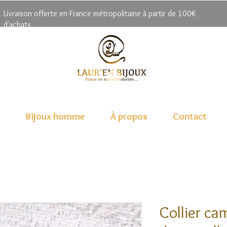
Livrai
son offerte en France métropolitaine à partir de 100€
d'achats
e
Bijoux homme
À propos
Contact
Collier c