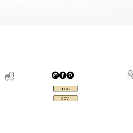
Aperçu rapide
BLOG
s possibles pendant
Livraison rapide
30 jours
en Fr
CGV
tique anti-casse
Les collections
Carte 
EIRL Laur'en Bijoux
221 chemin de la Plaine