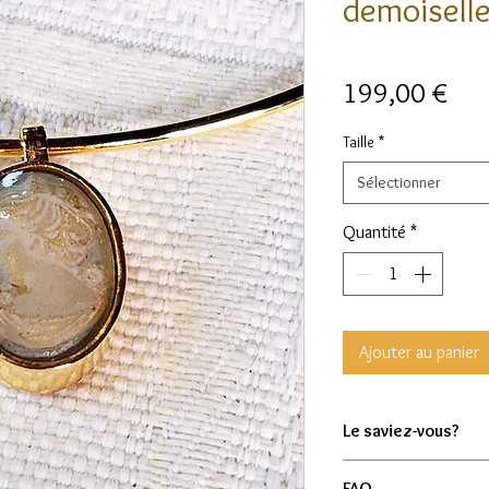
demoisell
Prix
199,00 €
Taille
*
Sélectionner
Quantité
*
Ajouter au panier
Le saviez-vous?
Le Camée, issu d'un 
FAQ