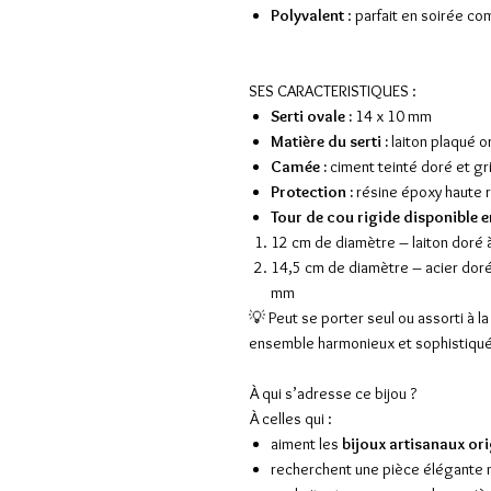
Polyvalent
: parfait en soirée c
SES CARACTERISTIQUES :
Serti ovale :
14 x 10 mm
Matière du serti :
laiton plaqué o
Camée :
ciment teinté doré et gr
Protection :
résine époxy haute 
Tour de cou rigide disponible en
​​​​​​​12 cm de diamètre – laiton doré
14,5 cm de diamètre – acier doré à
mm
💡 Peut se porter seul ou assorti à
ensemble harmonieux et sophistiqué
À qui s’adresse ce bijou ?
À celles qui :
aiment les
bijoux artisanaux or
recherchent une pièce élégante m